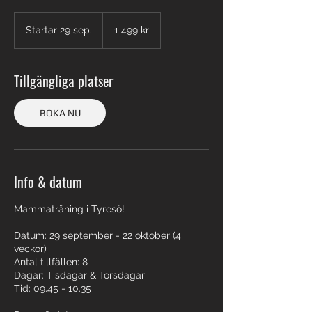
1 499
svenska
Startar 29 sep.
S
1 499 kr
kronor
t
a
r
Tillgängliga platser
t
a
r
BOKA NU
2
9
s
e
p
Info & datum
.
Mammaträning i Tyresö!
Datum: 29 september - 22 oktober (4
veckor)
Antal tillfällen: 8
Dagar: Tisdagar & Torsdagar
Tid: 09.45 - 10.35