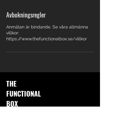
Avbokningsregler
Anmälan är bindande. Se våra allmänna
villkor:
https://www.thefunctionalbox.se/villkor
THE
FUNCTIONAL
BOX
The Functional Box är ett boutique-gym som
inriktar sig på funktionell gruppträning som
passar alla, oavsett tidigare erfarenhet inom
träning.